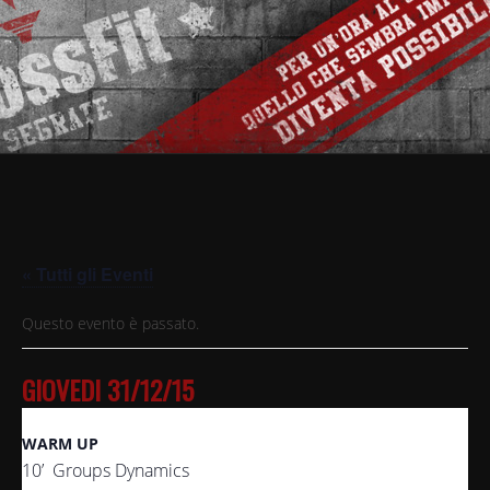
« Tutti gli Eventi
Questo evento è passato.
GIOVEDI 31/12/15
WARM UP
10’ Groups Dynamics