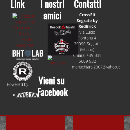
Link
I nostri
Contatti
amici
CrossFit
Segrate by
RedBrick
Via Lucio
Fontana 4
20090 Segrate
(Milano)
Chiara: +39 335
5609 932
mariachiara.2007@yahoo.it
Vieni su
Powered by
Facebook