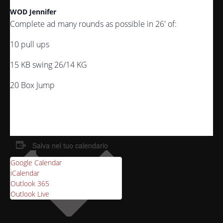
WOD Jennifer
Complete ad many rounds as possible in 26′ of:
10 pull ups
15 KB swing 26/14 KG
20 Box Jump
Salva nel tuo calendario
Google Calendar
iCalendar
Outlook 365
Outlook Live